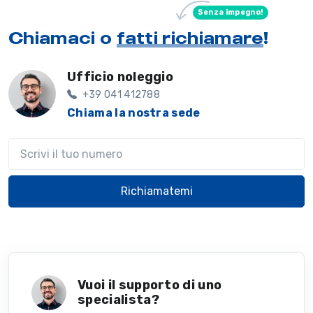
Senza impegno!
Chiamaci o
fatti richiamare
!
Ufficio noleggio
+39 041 412788
Chiama la nostra sede
Il tuo telefono
Richiamatemi
Vuoi il supporto di uno
specialista?