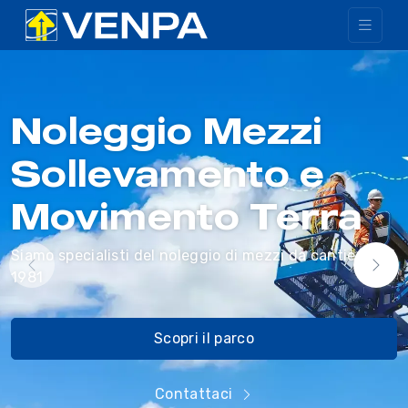
Noleggio Mezzi
Sollevamento e
Movimento Terra
Siamo specialisti del noleggio di mezzi da cantiere dal
1981
Scopri il parco
Contattaci