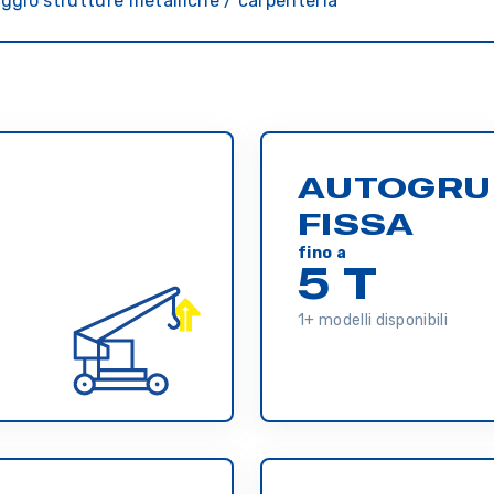
ggio strutture metalliche / carpenteria
AUTOGRU
FISSA
fino a
5 T
1+ modelli disponibili