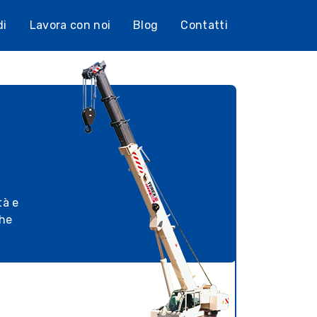
di
Lavora con noi
Blog
Contatti
tà e
che