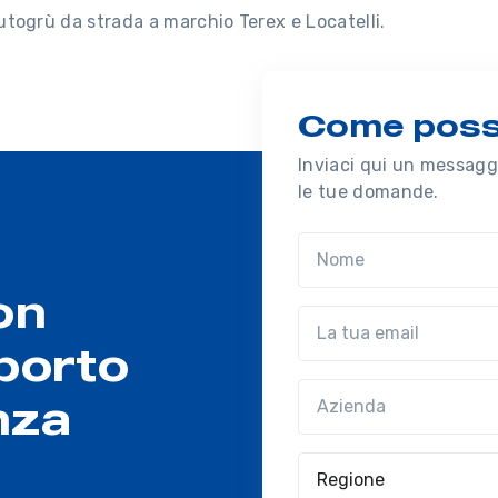
utogrù da strada a marchio Terex e Locatelli.
Come possi
Inviaci qui un messaggi
le tue domande.
Nome
on
Email
porto
Azienda
(?!?common.optio
nza
Regione