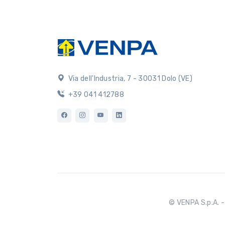
Via dell'Industria, 7 - 30031 Dolo (VE)
+39 041 412788
© VENPA S.p.A. - 