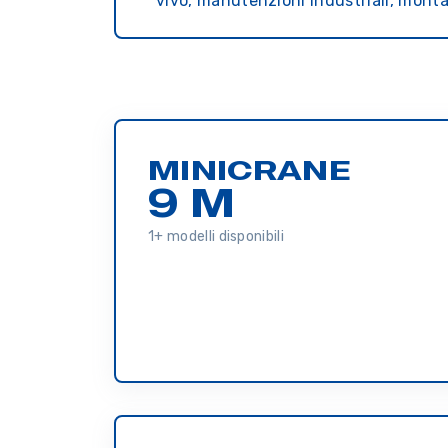
vivo, manutenzioni industriali, monta
MINICRANE
9 M
1+ modelli disponibili