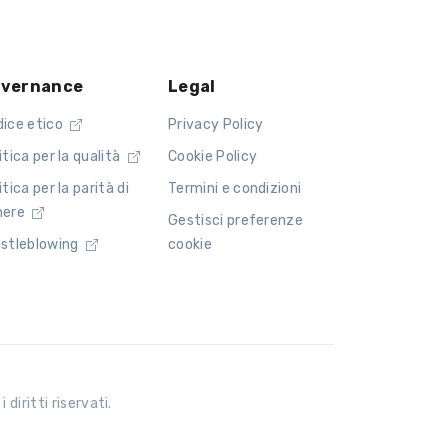
vernance
Legal
dice etico
Privacy Policy
itica per la qualità
Cookie Policy
itica per la parità di
Termini e condizioni
nere
Gestisci preferenze
istleblowing
cookie
diritti riservati.