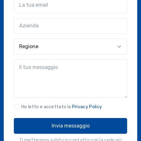
Email
Azienda
(?!?common.optional?!?)
Regione
?!?common.message?!?
Ho letto e accettato la
Privacy Policy
Invia messaggio
Ti metteremo subito in contatto con la sede più