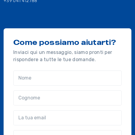
+39 041 412788
Come possiamo aiutarti?
Inviaci qui un messaggio, siamo pronti per
rispondere a tutte le tue domande.
Nome
Cognome
Email
Azienda
(?!?common.optional?!?)