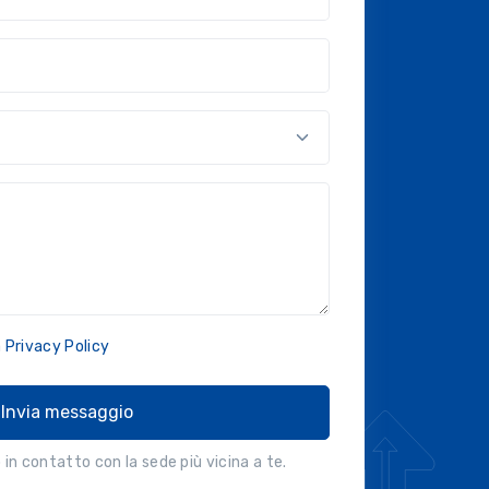
nal?!?)
a
Privacy Policy
Invia messaggio
in contatto con la sede più vicina a te.