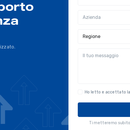
porto
Azienda
(?!?common.optio
nza
Regione
izzato.
?!?common.message?!?
Ho letto e accettato l
Ti metteremo subito 