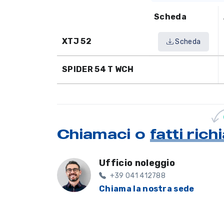
Scheda
XTJ 52
Scheda
SPIDER 54 T WCH
Chiamaci o
fatti ric
Ufficio noleggio
+39 041 412788
Chiama la nostra sede