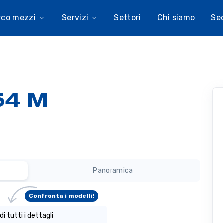
rco mezzi
Servizi
Settori
Chi siamo
Se
54 M
Panoramica
Confronta i modelli!
di tutti i dettagli