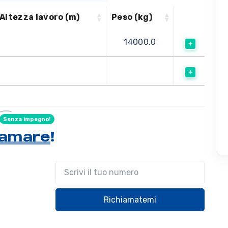
Altezza lavoro (m)
Peso (kg)
14000.0
Senza impegno!
hiamare
!
Il tuo telefono
Richiamatemi