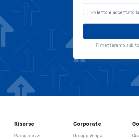
Ho letto e accettato l
Ti metteremo subito 
Risorse
Corporate
Go
Parco mezzi
Gruppo Venpa
Co