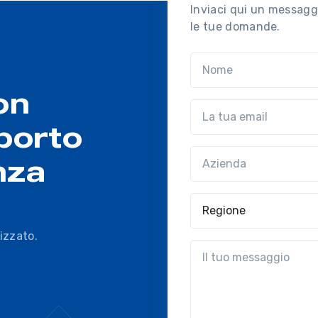
Inviaci qui un messaggi
le tue domande.
Nome
on
Email
porto
Azienda
(?!?common.optio
nza
Regione
izzato.
?!?common.message?!?