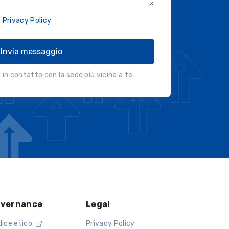
a
Privacy Policy
Invia messaggio
in contatto con la sede più vicina a te.
vernance
Legal
dice etico
Privacy Policy