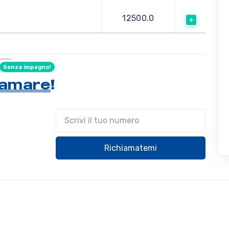
12500.0
Senza impegno!
hiamare
!
Il tuo telefono
Richiamatemi