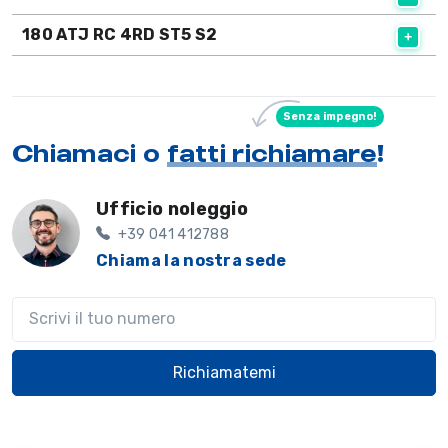
180 ATJ RC 4RD ST5 S2
Senza impegno!
Chiamaci o
fatti richiamare
!
Ufficio noleggio
+39 041 412788
Chiama la nostra sede
Il tuo telefono
Richiamatemi