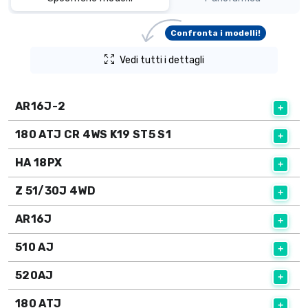
Confronta i modelli!
Vedi tutti i dettagli
AR16J-2
180 ATJ CR 4WS K19 ST5 S1
HA 18PX
Z 51/30J 4WD
AR16J
510 AJ
520AJ
180 ATJ