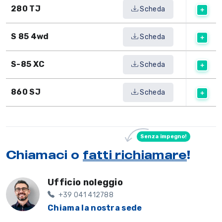
280 TJ
Scheda
S 85 4wd
Scheda
S-85 XC
Scheda
860 SJ
Scheda
Senza impegno!
Chiamaci o
fatti richiamare
!
Ufficio noleggio
+39 041 412788
Chiama la nostra sede