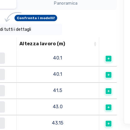
Panoramica
Confronta i modelli!
di tutti i dettagli
Altezza lavoro (m)
40.1
a
40.1
a
41.5
a
43.0
a
43.15
a