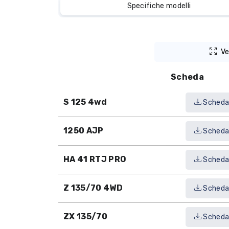
Specifiche modelli
Ve
Scheda
S 125 4wd
Sched
1250 AJP
Sched
HA 41 RTJ PRO
Sched
Z 135/70 4WD
Sched
ZX 135/70
Sched