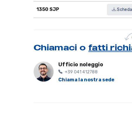
1350 SJP
Sched
Chiamaci o
fatti ric
Ufficio noleggio
+39 041 412788
Chiama la nostra sede