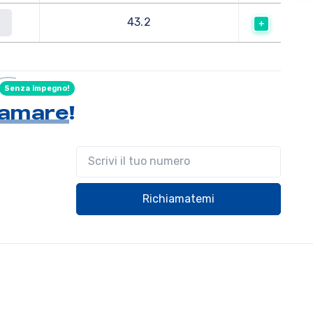
43.2
a
Senza impegno!
hiamare
!
Il tuo telefono
Richiamatemi