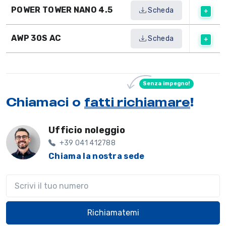
POWER TOWER NANO 4.5
Scheda
AWP 30S AC
Scheda
Senza impegno!
Chiamaci o
fatti richiamare
!
Ufficio noleggio
+39 041 412788
Chiama la nostra sede
Il tuo telefono
Richiamatemi