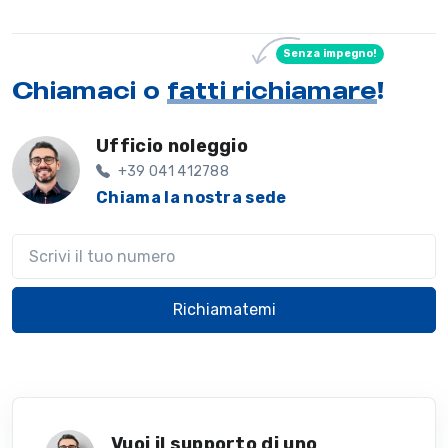
Senza impegno!
Chiamaci o
fatti richiamare
!
Ufficio noleggio
+39 041 412788
Chiama la nostra sede
Il tuo telefono
Richiamatemi
Vuoi il supporto di uno