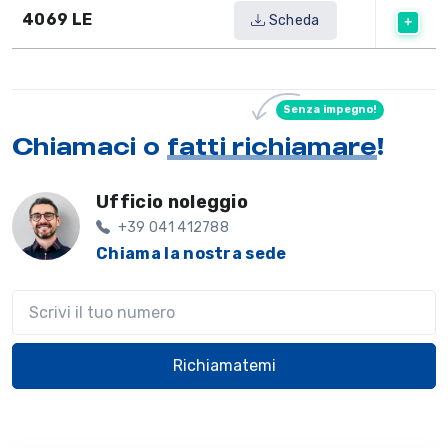
4069 LE
Scheda
Senza impegno!
Chiamaci o
fatti richiamare
!
Ufficio noleggio
+39 041 412788
Chiama la nostra sede
Il tuo telefono
Richiamatemi