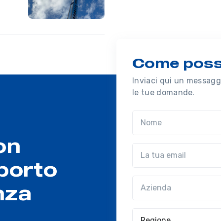
Come possi
Inviaci qui un messaggi
le tue domande.
Nome
on
Email
porto
Azienda
(?!?common.optio
nza
Regione