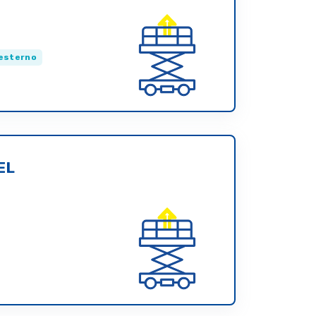
esterno
EL