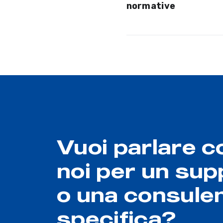
normative
Vuoi parlare c
noi per un sup
o una consule
specifica?