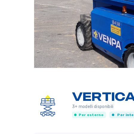
VERTICA
3+ modelli disponibili
Per esterno
Per int