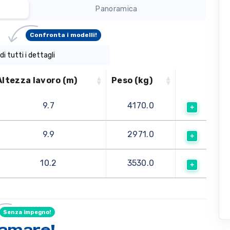
Panoramica
Confronta i modelli!
di tutti i dettagli
Altezza lavoro (m)
Peso (kg)
9.7
4170.0
9.9
2971.0
10.2
3530.0
Senza impegno!
hiamare
!