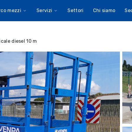
rco mezzi
Servizi
Settori
Chi siamo
Se
icale diesel 10 m