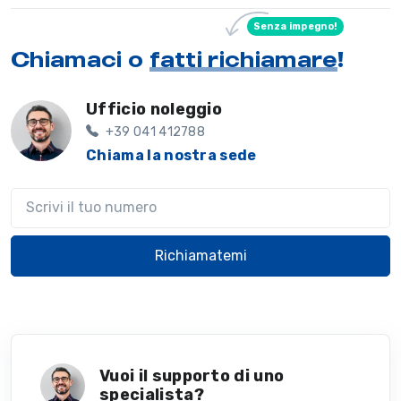
Senza impegno!
Chiamaci o
fatti richiamare
!
Ufficio noleggio
+39 041 412788
Chiama la nostra sede
Il tuo telefono
Richiamatemi
Vuoi il supporto di uno
specialista?