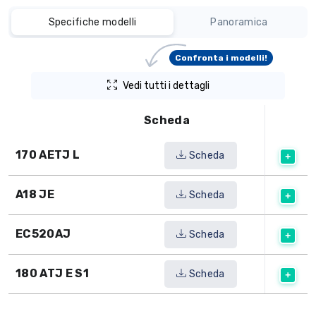
Specifiche modelli
Panoramica
Confronta i modelli!
Vedi tutti i dettagli
Scheda
170 AETJ L
Scheda
A18 JE
Scheda
EC520AJ
Scheda
180 ATJ E S1
Scheda