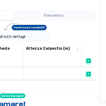
Panoramica
Confronta i modelli!
di tutti i dettagli
heda
Altezza Calpestio (m)
Senza impegno!
hiamare
!