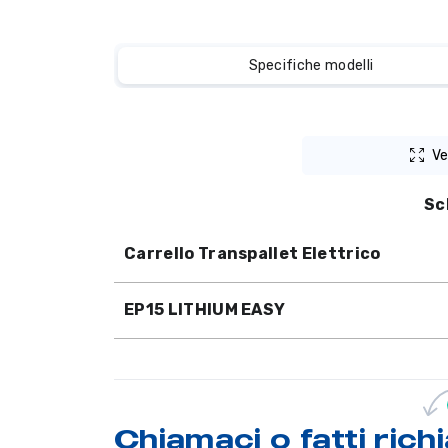
Specifiche modelli
Ve
Sc
Carrello Transpallet Elettrico
EP15 LITHIUM EASY
Chiamaci o
fatti ric