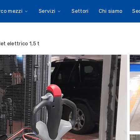
rco mezzi
Servizi
Settori
Chi siamo
Se
et elettrico 1,5 t