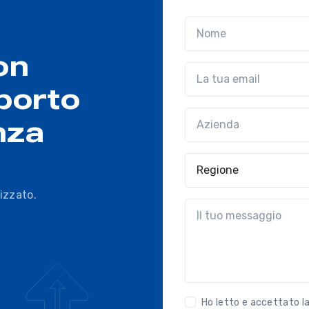
Nome
on
Email
porto
Azienda
(?!?common.optio
nza
Regione
izzato.
?!?common.message?!?
Ho letto e accettato l