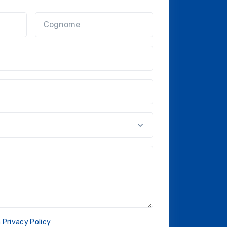
Cognome
nal?!?)
a
Privacy Policy