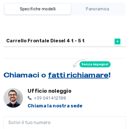
Specifiche modelli
Panoramica
Carrello Frontale Diesel 4 t - 5 t
Senza impegno!
Chiamaci o
fatti richiamare
!
Ufficio noleggio
+39 041 412788
Chiama la nostra sede
Il tuo telefono