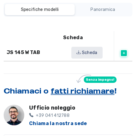
Specifiche modelli
Panoramica
Scheda
JS 145 W TAB
Scheda
Senza impegno!
Chiamaci o
fatti richiamare
!
Ufficio noleggio
+39 041 412788
Chiama la nostra sede