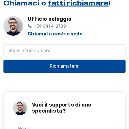
Chiamaci o
fatti richiamare
!
Ufficio noleggio
+39 041 412788
Chiama la nostra sede
Il tuo telefono
Richiamatemi
Vuoi il supporto di uno
specialista?
Nome