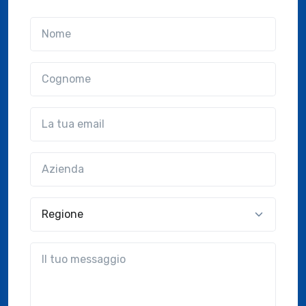
Nome
Cognome
Email
Azienda
(?!?common.optional?!?)
Regione
?!?common.message?!?