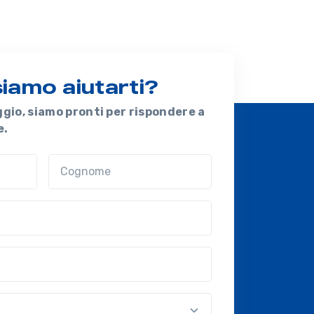
amo aiutarti?
ggio, siamo pronti per rispondere a
e.
Cognome
ional?!?)