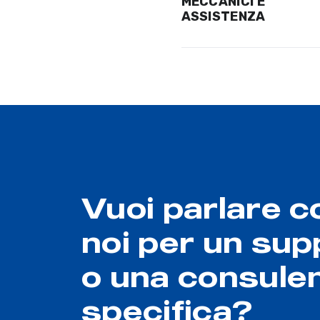
MECCANICI E
ASSISTENZA
Vuoi parlare c
noi per un sup
o una consule
specifica?