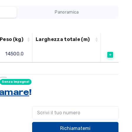
Panoramica
Peso (kg)
Larghezza totale (m)
14500.0
Senza impegno!
hiamare
!
Il tuo telefono
Richiamatemi