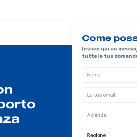
Come possi
Inviaci qui un messa
tutte le tue domand
Nome
on
Email
porto
Azienda
(?!?common.opt
nza
Regione