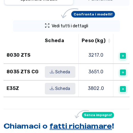
Confronta i modelli!
Vedi tutti i dettagli
Scheda
Peso (kg)
8030 ZTS
3217.0
8035 ZTS CG
3651.0
Scheda
E35Z
3802.0
Scheda
Senza impegno!
Chiamaci o
fatti richiamare
!