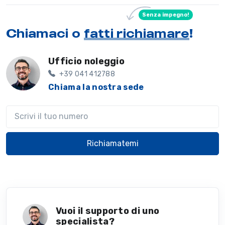
Senza impegno!
Chiamaci o
fatti richiamare
!
Ufficio noleggio
+39 041 412788
Chiama la nostra sede
Il tuo telefono
Richiamatemi
Vuoi il supporto di uno
specialista?